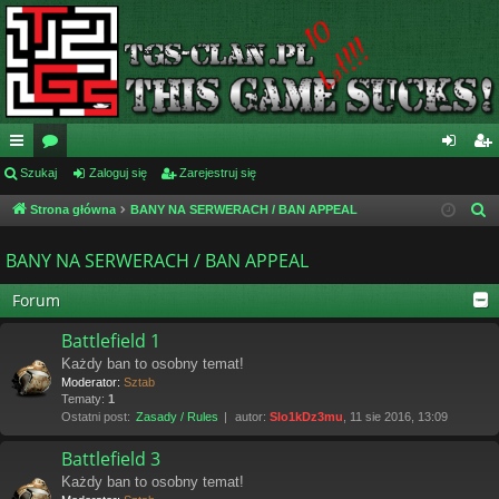
ię
Szukaj
or
Zaloguj się
Zarejestruj się
al
ar
ce
a
og
ej
Strona główna
BANY NA SERWERACH / BAN APPEAL
S
z
j
uj
es
BANY NA SERWERACH / BAN APPEAL
u
…
si
tru
k
Forum
ę
j
a
j
Battlefield 1
si
Każdy ban to osobny temat!
ę
Moderator:
Sztab
Tematy:
1
Ostatni post:
Zasady / Rules
autor:
Slo1kDz3mu
, 11 sie 2016, 13:09
Battlefield 3
Każdy ban to osobny temat!