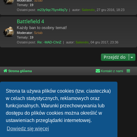
Moderator:
Sztab
Tematy:
19
Ostatni post:
m23y9qc75yn49q7y
autor:
Salendo
, 27 gru 2016, 18:23
Battlefield 4
Każdy ban to osobny temat!
Moderator:
Sztab
Tematy:
19
Ostatni post:
Re: -MAD-ChriZ
autor:
Salendo
, 04 gru 2017, 23:36
Przejdź do
Strona główna
Kontakt z nami
Strona ta używa plików cookies (tzw. ciasteczka)
w celach statystycznych, reklamowych oraz
funkcjonalnych. Warunki przechowywania lub
dostępu do plików cookies można określić w
Technologię dostarcza
phpBB
® Forum Software © phpBB Limited
ustawieniach przeglądarki internetowej.
Style autor:
Arty
- phpBB 3.3 autor: MrGaby
Dowiedz się więcej
Polski pakiet językowy dostarcza
phpBB.pl
phpBB SiteMaker