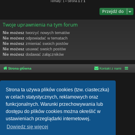
Tematy: 1 • Strona
1
z
1
Przejdź do
Twoje uprawnienia na tym forum
Nie możesz
tworzyć nowych tematów
Nie możesz
odpowiadać w tematach
Nie możesz
zmieniać swoich postów
Nie możesz
usuwać swoich postów
Nie możesz
dodawać załączników
Strona główna
Kontakt z nami
Strona ta używa plików cookies (tzw. ciasteczka)
w celach statystycznych, reklamowych oraz
funkcjonalnych. Warunki przechowywania lub
dostępu do plików cookies można określić w
Technologię dostarcza
phpBB
® Forum Software © phpBB Limited
ustawieniach przeglądarki internetowej.
Style autor:
Arty
- phpBB 3.3 autor: MrGaby
Dowiedz się więcej
Polski pakiet językowy dostarcza
phpBB.pl
phpBB SiteMaker