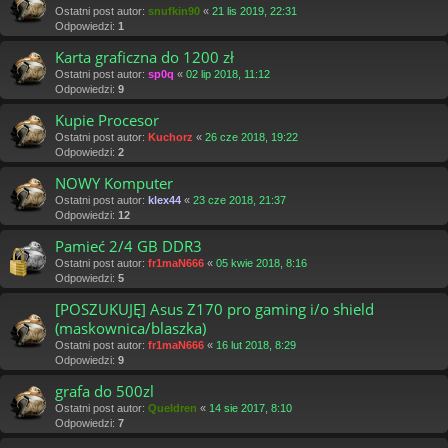
Ostatni post autor:
snufkin90
«
21 lis 2019, 22:31
Odpowiedzi:
1
Karta graficzna do 1200 zł
Ostatni post autor:
sp0q
«
02 lip 2018, 11:12
Odpowiedzi:
9
Kupie Procesor
Ostatni post autor:
Kuchorz
«
26 cze 2018, 19:22
Odpowiedzi:
2
NOWY Komputer
Ostatni post autor:
klex44
«
23 cze 2018, 21:37
Odpowiedzi:
12
Pamieć 2/4 GB DDR3
Ostatni post autor:
fr1maN666
«
05 kwie 2018, 8:16
Odpowiedzi:
5
[POSZUKUJĘ] Asus Z170 pro gaming i/o shield
(maskownica/blaszka)
Ostatni post autor:
fr1maN666
«
16 lut 2018, 8:29
Odpowiedzi:
9
grafa do 500zl
Ostatni post autor:
Queldren
«
14 sie 2017, 8:10
Odpowiedzi:
7