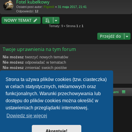
Fotel kubełkowy
Ostatni post autor:
Figimli
«
31 maja 2017, 21:41
Odpowiedzi:
12
NOWY TEMAT
Tematy: 9 • Strona
1
z
1
Przejdź do
Twoje uprawnienia na tym forum
Nie możesz
tworzyć nowych tematów
Nie możesz
odpowiadać w tematach
Nie możesz
zmieniać swoich postów
Nie możesz
usuwać swoich postów
Nie możesz
dodawać załączników
Strona ta używa plików cookies (tzw. ciasteczka)
w celach statystycznych, reklamowych oraz
Strona główna
Kontakt z nami
funkcjonalnych. Warunki przechowywania lub
dostępu do plików cookies można określić w
Technologię dostarcza
phpBB
® Forum Software © phpBB Limited
ustawieniach przeglądarki internetowej.
Style autor:
Arty
- phpBB 3.3 autor: MrGaby
Polski pakiet językowy dostarcza
phpBB.pl
Dowiedz się więcej
phpBB SiteMaker
phpBB post Reactions
Zasady ochrony danych osobowych
|
Regulamin
Akceptuję!