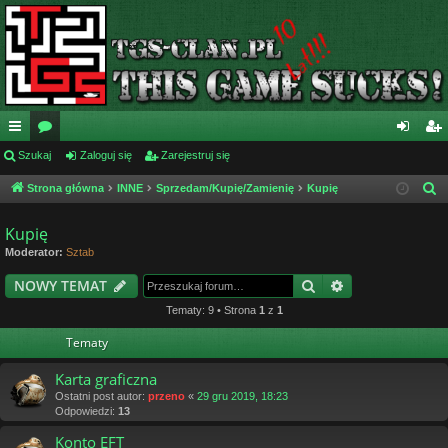
ię
Szukaj
or
Zaloguj się
Zarejestruj się
al
ar
ce
a
og
ej
Strona główna
INNE
Sprzedam/Kupię/Zamienię
Kupię
S
z
j
uj
es
Kupię
u
…
si
tru
Moderator:
Sztab
k
ę
j
a
Szukaj
Wyszukiwanie
NOWY TEMAT
j
si
Tematy: 9 • Strona
1
z
1
ę
Tematy
Karta graficzna
Ostatni post autor:
przeno
«
29 gru 2019, 18:23
Odpowiedzi:
13
Konto EFT