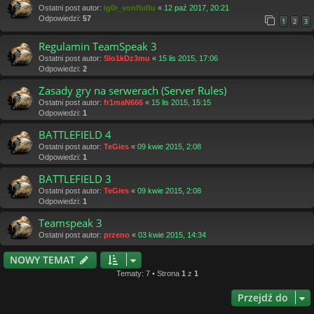
Ostatni post autor:
ig0r_vonfluflu
«
12 paź 2017, 20:21
Odpowiedzi:
57
1
2
3
Regulamin TeamSpeak 3
Ostatni post autor:
Slo1kDz3mu
«
15 lis 2015, 17:06
Odpowiedzi:
2
Zasady gry na serwerach (Server Rules)
Ostatni post autor:
fr1maN666
«
15 lis 2015, 15:15
Odpowiedzi:
1
BATTLEFIELD 4
Ostatni post autor:
TeGies
«
09 kwie 2015, 2:08
Odpowiedzi:
1
BATTLEFIELD 3
Ostatni post autor:
TeGies
«
09 kwie 2015, 2:08
Odpowiedzi:
1
Teamspeak 3
Ostatni post autor:
przeno
«
03 kwie 2015, 14:34
NOWY TEMAT
Tematy: 7 • Strona
1
z
1
Przejdź do