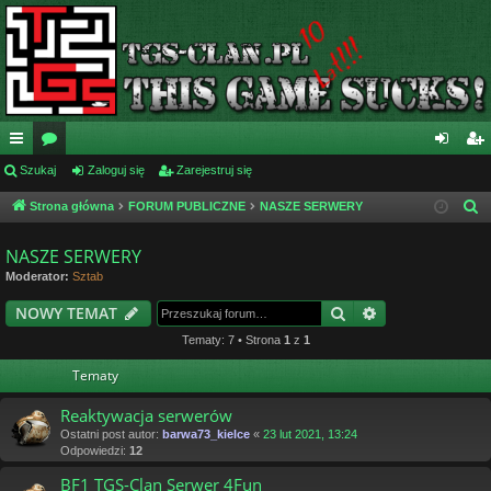
ię
Szukaj
or
Zaloguj się
Zarejestruj się
al
ar
ce
a
og
ej
Strona główna
FORUM PUBLICZNE
NASZE SERWERY
S
z
j
uj
es
NASZE SERWERY
u
…
si
tru
Moderator:
Sztab
k
ę
j
a
Szukaj
Wyszukiwanie
NOWY TEMAT
j
si
Tematy: 7 • Strona
1
z
1
ę
Tematy
Reaktywacja serwerów
Ostatni post autor:
barwa73_kielce
«
23 lut 2021, 13:24
Odpowiedzi:
12
BF1 TGS-Clan Serwer 4Fun