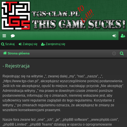
ię
Szukaj
or
Zaloguj się
Zarejestruj się
al
ar
ce
a
og
ej
Strona główna
S
z
j
uj
es
- Rejestracja
u
…
si
tru
k
Rejestrując się na witrynie „”, zwanej dalej „my”, ”nas”, „nasza”, „”,
ę
j
a
„https://www.tgs-clan.pl”, akceptujesz wyszczególnione poniżej postanowienia.
j
Jeśli ich nie akceptujesz, opuść to miejsce, naciskając przycisk „Nie akceptuję”.
si
Administracja witryny „” ma prawo w dowolnym czasie zmienić poniższe
ę
postanowienia, informując cię o zmianach, niemniej wskazane jest, aby
użytkownicy sami regularnie zaglądali do tego regulaminu. Korzystanie z
witryny „” po zmianach regulaminu oznacza, że akceptujesz te zmiany ze
wszelkimi konsekwencjami prawnymi.
Nasze fora zwane też „one”, „ich”, „je”, „phpBB software”, „www.phpbb.com”,
„phpBB Limited”, „phpBB Teams” działają w oparciu o oprogramowanie