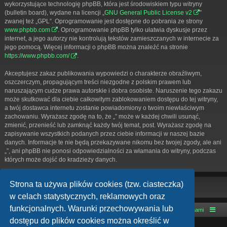
wykorzystujące technologię phpBB, która jest środowiskiem typu witryny
(bulletin board), wydane na licencji „
GNU General Public License v2
”
zwanej też „GPL”. Oprogramowanie jest dostępne do pobrania ze strony
www.phpbb.com
. Oprogramowanie phpBB tylko ułatwia dyskusje przez
internet, a jego autorzy nie kontrolują tekstów zamieszczanych w internecie za
jego pomocą. Więcej informacji o phpBB można znaleźć na stronie
https://www.phpbb.com/
.
Akceptujesz zakaz publikowania wypowiedzi o charakterze obraźliwym,
oszczerczym, propagującym treści niezgodne z polskim prawem lub
naruszającym cudze prawa autorskie i dobra osobiste. Naruszenie tego zakazu
może skutkować dla ciebie całkowitym zablokowaniem dostępu do tej witryny,
a twój dostawca internetu zostanie powiadomiony o twoim niewłaściwym
zachowaniu. Wyrażasz zgodę na to, że „” może w każdej chwili usunąć,
zmienić, przenieść lub zamknąć każdy twój temat, post. Wyrażasz zgodę na
zapisywanie wszystkich podanych przez ciebie informacji w naszej bazie
danych. Informacje te nie będą przekazywane nikomu bez twojej zgody, ale ani
„”, ani phpBB nie ponosi odpowiedzialności za włamania do witryny, podczas
których może dojść do kradzieży danych.
Strona ta używa plików cookies (tzw. ciasteczka)
w celach statystycznych, reklamowych oraz
funkcjonalnych. Warunki przechowywania lub
Strona główna
Kontakt z nami
dostępu do plików cookies można określić w
Technologię dostarcza
phpBB
® Forum Software © phpBB Limited