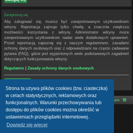
Zarejestruj się
Aby zalogować się, musisz być zarejestrowanym użytkownikiem
witryny. Rejestracja zajmuje tylko chwilę, a znacznie zwiększa
możliwości korzystania z witryny. Administrator witryny może
zarejestrowanym użytkownikom nadać wiele dodatkowych uprawnień.
Przed rejestracją zapoznaj się z naszym regulaminem, zasadami
ochrony danych osobowych oraz z odpowiedziami na często zadawane
pytania (FAQ), gdzie jest wyjaśnionych wiele podstawowych zagadnień
dotyczących funkcjonowania witryny.
Regulamin
|
Zasady ochrony danych osobowych
Zarejestruj się
Strona ta używa plików cookies (tzw. ciasteczka)
w celach statystycznych, reklamowych oraz
Strona główna
Kontakt z nami
funkcjonalnych. Warunki przechowywania lub
dostępu do plików cookies można określić w
Technologię dostarcza
phpBB
® Forum Software © phpBB Limited
ustawieniach przeglądarki internetowej.
Style autor:
Arty
- phpBB 3.3 autor: MrGaby
Dowiedz się więcej
Polski pakiet językowy dostarcza
phpBB.pl
phpBB SiteMaker