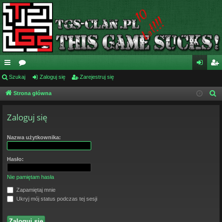
ię
Szukaj
or
Zaloguj się
Zarejestruj się
al
ar
ce
a
og
ej
Strona główna
S
z
j
uj
es
Zaloguj się
u
…
si
tru
k
ę
j
a
Nazwa użytkownika:
j
si
Hasło:
ę
Nie pamiętam hasła
Zapamiętaj mnie
Ukryj mój status podczas tej sesji