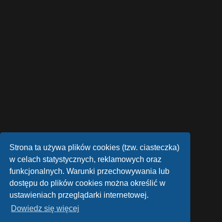
Strona ta używa plików cookies (tzw. ciasteczka)
w celach statystycznych, reklamowych oraz
funkcjonalnych. Warunki przechowywania lub
dostępu do plików cookies można określić w
Technologię dostarcza
phpBB
® Forum Software © phpBB Limited
ustawieniach przeglądarki internetowej.
Style autor:
Arty
- phpBB 3.3 autor: MrGaby
Dowiedz się więcej
Polski pakiet językowy dostarcza
phpBB.pl
phpBB SiteMaker