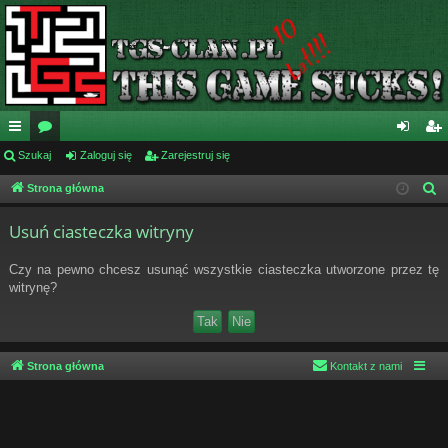
ię
Szukaj
or
Zaloguj się
Zarejestruj się
al
ar
ce
a
og
ej
Strona główna
S
z
j
uj
es
Usuń ciasteczka witryny
u
…
si
tru
k
Czy na pewno chcesz usunąć wszystkie ciasteczka utworzone przez tę
ę
j
a
witrynę?
j
si
ę
Strona główna
Kontakt z nami