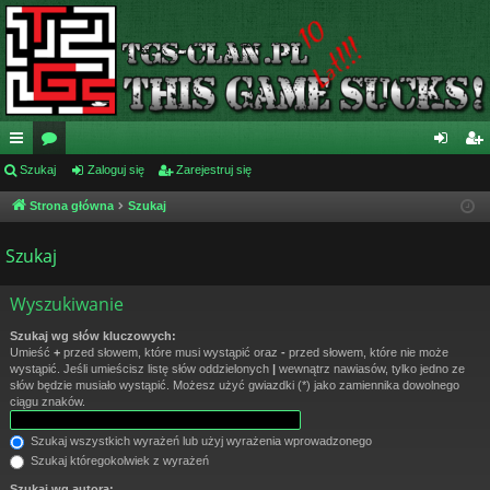
ię
Szukaj
or
Zaloguj się
Zarejestruj się
al
ar
ce
a
og
ej
Strona główna
Szukaj
j
uj
es
Szukaj
…
si
tru
Wyszukiwanie
ę
j
si
Szukaj wg słów kluczowych:
Umieść
+
przed słowem, które musi wystąpić oraz
-
przed słowem, które nie może
ę
wystąpić. Jeśli umieścisz listę słów oddzielonych
|
wewnątrz nawiasów, tylko jedno ze
słów będzie musiało wystąpić. Możesz użyć gwiazdki (*) jako zamiennika dowolnego
ciągu znaków.
Szukaj wszystkich wyrażeń lub użyj wyrażenia wprowadzonego
Szukaj któregokolwiek z wyrażeń
Szukaj wg autora: