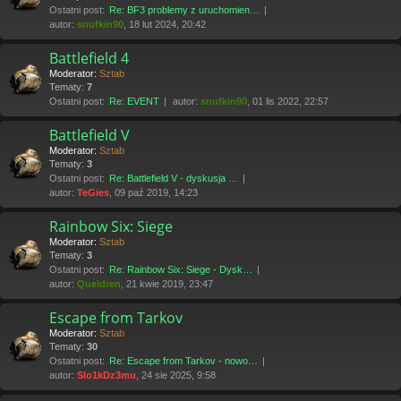
Ostatni post:
Re: BF3 problemy z uruchomien…
autor:
snufkin90
, 18 lut 2024, 20:42
Battlefield 4
Moderator:
Sztab
Tematy:
7
Ostatni post:
Re: EVENT
autor:
snufkin90
, 01 lis 2022, 22:57
Battlefield V
Moderator:
Sztab
Tematy:
3
Ostatni post:
Re: Battlefield V - dyskusja …
autor:
TeGies
, 09 paź 2019, 14:23
Rainbow Six: Siege
Moderator:
Sztab
Tematy:
3
Ostatni post:
Re: Rainbow Six: Siege - Dysk…
autor:
Queldren
, 21 kwie 2019, 23:47
Escape from Tarkov
Moderator:
Sztab
Tematy:
30
Ostatni post:
Re: Escape from Tarkov - nowo…
autor:
Slo1kDz3mu
, 24 sie 2025, 9:58