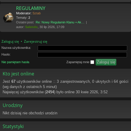
REGULAMINY
Moderator:
Sztab
Tematy:
2
Ostatni post:
Re: Nowy Regulamin Klanu + Ak…
autor:
Salendo
, 30 lip 2026, 17:09
Zaloguj się
•
Zarejestruj się
Nazwa użytkownika:
Hasło:
Nie pamiętam hasła
Zapamiętaj mnie
Kto jest online
Jest
67
użytkowników online :: 3 zarejestrowanych, 0 ukrytych i 64 gości
(wg danych z ostatnich 5 minut)
Najwięcej użytkowników (
2454
) było online 30 kwie 2026, 3:52
Urodziny
Nikt dzisiaj nie obchodzi urodzin
Statystyki