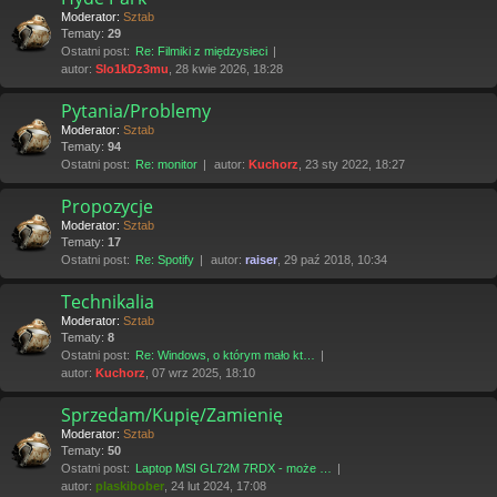
Moderator:
Sztab
Tematy:
29
Ostatni post:
Re: Filmiki z międzysieci
autor:
Slo1kDz3mu
, 28 kwie 2026, 18:28
Pytania/Problemy
Moderator:
Sztab
Tematy:
94
Ostatni post:
Re: monitor
autor:
Kuchorz
, 23 sty 2022, 18:27
Propozycje
Moderator:
Sztab
Tematy:
17
Ostatni post:
Re: Spotify
autor:
raiser
, 29 paź 2018, 10:34
Technikalia
Moderator:
Sztab
Tematy:
8
Ostatni post:
Re: Windows, o którym mało kt…
autor:
Kuchorz
, 07 wrz 2025, 18:10
Sprzedam/Kupię/Zamienię
Moderator:
Sztab
Tematy:
50
Ostatni post:
Laptop MSI GL72M 7RDX - może …
autor:
plaskibober
, 24 lut 2024, 17:08