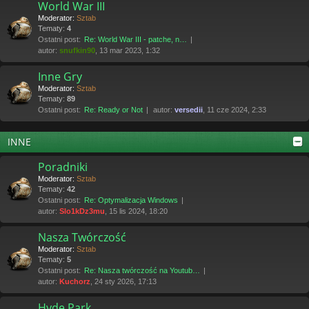
World War III
Moderator:
Sztab
Tematy:
4
Ostatni post:
Re: World War III - patche, n…
autor:
snufkin90
, 13 mar 2023, 1:32
Inne Gry
Moderator:
Sztab
Tematy:
89
Ostatni post:
Re: Ready or Not
autor:
versedii
, 11 cze 2024, 2:33
INNE
Poradniki
Moderator:
Sztab
Tematy:
42
Ostatni post:
Re: Optymalizacja Windows
autor:
Slo1kDz3mu
, 15 lis 2024, 18:20
Nasza Twórczość
Moderator:
Sztab
Tematy:
5
Ostatni post:
Re: Nasza twórczość na Youtub…
autor:
Kuchorz
, 24 sty 2026, 17:13
Hyde Park