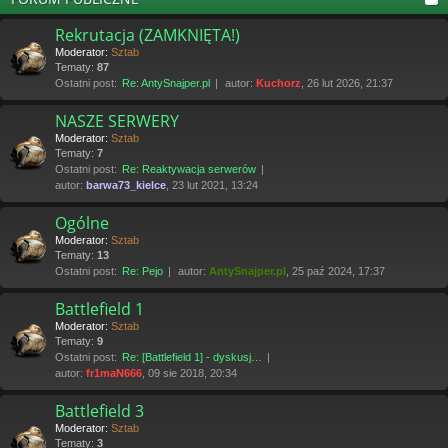
Rekrutacja (ZAMKNIĘTA!)
Moderator:
Sztab
Tematy:
87
Ostatni post:
Re: AntySnajper.pl
autor:
Kuchorz
, 26 lut 2026, 21:37
NASZE SERWERY
Moderator:
Sztab
Tematy:
7
Ostatni post:
Re: Reaktywacja serwerów
autor:
barwa73_kielce
, 23 lut 2021, 13:24
Ogólne
Moderator:
Sztab
Tematy:
13
Ostatni post:
Re: Pejo
autor:
AntySnajper.pl
, 25 paź 2024, 17:37
Battlefield 1
Moderator:
Sztab
Tematy:
9
Ostatni post:
Re: [Battlefield 1] - dyskusj…
autor:
fr1maN666
, 09 sie 2018, 20:34
Battlefield 3
Moderator:
Sztab
Tematy:
3