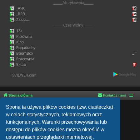
______Afczykownia______
_AFK_
_BRB_
Zzzzz....
______Czas Wolny______
18+
Plikownia
Kino
Pogaduchy
BoomBox
Pracownia
Sztab
Strona główna
Kontakt z nami
Technologię dostarcza
phpBB
® Forum Software © phpBB Limited
Strona ta używa plików cookies (tzw. ciasteczka)
Style autor:
Arty
- phpBB 3.3 autor: MrGaby
w celach statystycznych, reklamowych oraz
Polski pakiet językowy dostarcza
phpBB.pl
funkcjonalnych. Warunki przechowywania lub
phpBB SiteMaker
phpBB post Reactions
dostępu do plików cookies można określić w
Zasady ochrony danych osobowych
|
Regulamin
ustawieniach przeglądarki internetowej.
Time: 0.073s
| Peak Memory Usage: 3.15 MiB | GZIP: On |
Queries: 15