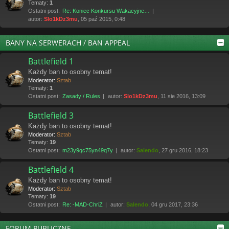
Tematy:
1
Ostatni post:
Re: Koniec Konkursu Wakacyjne…
autor:
Slo1kDz3mu
, 05 paź 2015, 0:48
BANY NA SERWERACH / BAN APPEAL
Battlefield 1
Każdy ban to osobny temat!
Moderator:
Sztab
Tematy:
1
Ostatni post:
Zasady / Rules
autor:
Slo1kDz3mu
, 11 sie 2016, 13:09
Battlefield 3
Każdy ban to osobny temat!
Moderator:
Sztab
Tematy:
19
Ostatni post:
m23y9qc75yn49q7y
autor:
Salendo
, 27 gru 2016, 18:23
Battlefield 4
Każdy ban to osobny temat!
Moderator:
Sztab
Tematy:
19
Ostatni post:
Re: -MAD-ChriZ
autor:
Salendo
, 04 gru 2017, 23:36
FORUM PUBLICZNE