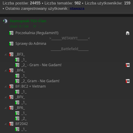
Liczba postów:
24455
• Liczba tematów:
982
• Liczba użytkowników:
159
• Ostatnio zarejestrowany użytkownik:
stawaza
Teamspeak TGS-Clan
User: 0 / 64
⟳
◌
Poczekalnia (Regulamin!!!)
>_______WITAMY!!_______<
Sprawy do Admina
_______Battlefield_______
_BF3_
_1_
_2_ - Gram - Nie Gadam!
_BF4_
_1_
_2_ Gram - Nie Gadam!
BF: BC2 + Vietnam
_1_
_BFV_
_1_
_BF6_
_1_
_2_
BF2042
_1_