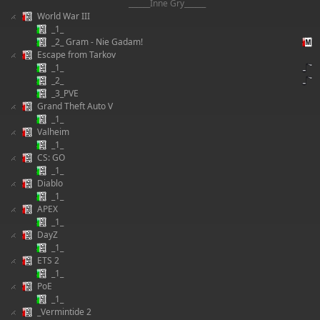
______Inne Gry______
World War III
_1_
_2_ Gram - Nie Gadam!
Escape from Tarkov
_1_
_2_
_3_PVE
Grand Theft Auto V
_1_
Valheim
_1_
CS: GO
_1_
Diablo
_1_
APEX
_1_
DayZ
_1_
ETS 2
_1_
PoE
_1_
_Vermintide 2