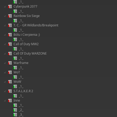
_1_
Cyberpunk 2077
_1_
Rainbow Six Siege
_1_
T. C. - GR Wildlands/Breakpoint
_1_
Bólu i Cierpienia ;)
_1_
Call of Duty MW2
_1_
Call Of Duty WARZONE
_1_
Warframe
_1_
WoT
_1_
WoW
_1_
S.T.A.L.K.E.R 2
_1_
Inne
_1_
_2_
_3_