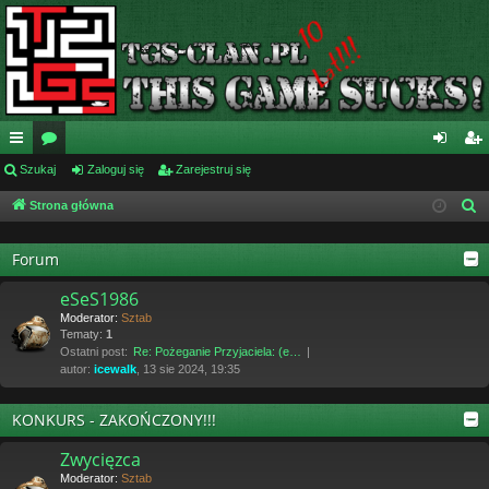
ię
Szukaj
or
Zaloguj się
Zarejestruj się
al
ar
ce
a
og
ej
Strona główna
S
z
j
uj
es
u
Forum
…
si
tru
k
eSeS1986
ę
j
a
Moderator:
Sztab
j
si
Tematy:
1
Ostatni post:
Re: Pożeganie Przyjaciela: (e…
ę
autor:
icewalk
, 13 sie 2024, 19:35
KONKURS - ZAKOŃCZONY!!!
Zwycięzca
Moderator:
Sztab