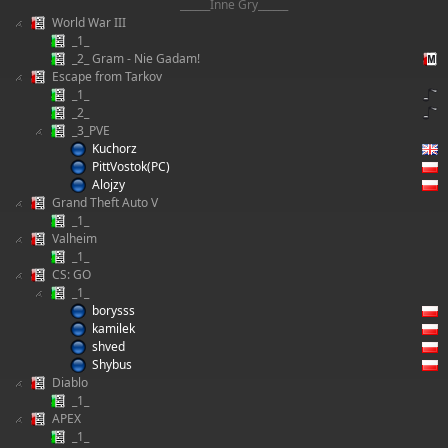
______Inne Gry______
World War III
_1_
_2_ Gram - Nie Gadam!
Escape from Tarkov
_1_
_2_
_3_PVE
Kuchorz
PittVostok(PC)
Alojzy
Grand Theft Auto V
_1_
Valheim
_1_
CS: GO
_1_
borysss
kamilek
shved
Shybus
Diablo
_1_
APEX
_1_