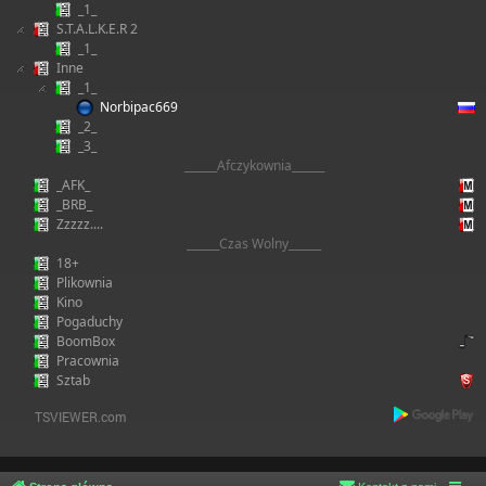
_1_
S.T.A.L.K.E.R 2
_1_
Inne
_1_
Norbipac669
_2_
_3_
______Afczykownia______
_AFK_
_BRB_
Zzzzz....
______Czas Wolny______
18+
Plikownia
Kino
Pogaduchy
BoomBox
Pracownia
Sztab