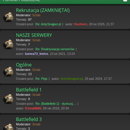
Rekrutacja (ZAMKNIĘTA!)
Moderator:
Sztab
Tematy:
87
Ostatni post:
Re: AntySnajper.pl
autor:
Kuchorz
, 26 lut 2026, 21:37
NASZE SERWERY
Moderator:
Sztab
Tematy:
7
Ostatni post:
Re: Reaktywacja serwerów
autor:
barwa73_kielce
, 23 lut 2021, 13:24
Ogólne
Moderator:
Sztab
Tematy:
13
Ostatni post:
Re: Pejo
autor:
AntySnajper.pl
, 25 paź 2024, 17:37
Battlefield 1
Moderator:
Sztab
Tematy:
9
Ostatni post:
Re: [Battlefield 1] - dyskusj…
autor:
fr1maN666
, 09 sie 2018, 20:34
Battlefield 3
Moderator:
Sztab
Tematy:
3