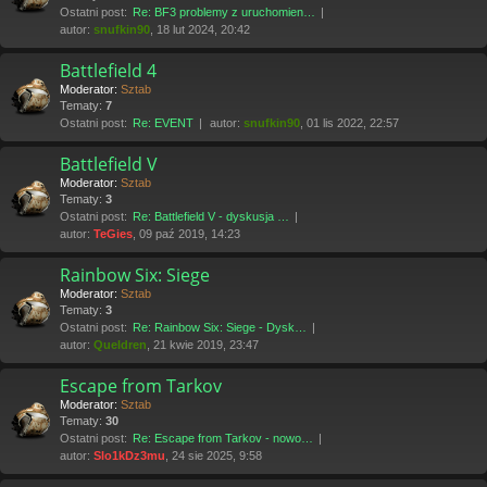
Ostatni post:
Re: BF3 problemy z uruchomien…
autor:
snufkin90
, 18 lut 2024, 20:42
Battlefield 4
Moderator:
Sztab
Tematy:
7
Ostatni post:
Re: EVENT
autor:
snufkin90
, 01 lis 2022, 22:57
Battlefield V
Moderator:
Sztab
Tematy:
3
Ostatni post:
Re: Battlefield V - dyskusja …
autor:
TeGies
, 09 paź 2019, 14:23
Rainbow Six: Siege
Moderator:
Sztab
Tematy:
3
Ostatni post:
Re: Rainbow Six: Siege - Dysk…
autor:
Queldren
, 21 kwie 2019, 23:47
Escape from Tarkov
Moderator:
Sztab
Tematy:
30
Ostatni post:
Re: Escape from Tarkov - nowo…
autor:
Slo1kDz3mu
, 24 sie 2025, 9:58