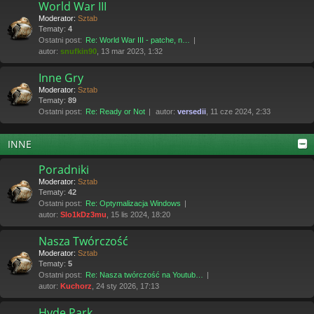
World War III
Moderator:
Sztab
Tematy:
4
Ostatni post:
Re: World War III - patche, n…
autor:
snufkin90
, 13 mar 2023, 1:32
Inne Gry
Moderator:
Sztab
Tematy:
89
Ostatni post:
Re: Ready or Not
autor:
versedii
, 11 cze 2024, 2:33
INNE
Poradniki
Moderator:
Sztab
Tematy:
42
Ostatni post:
Re: Optymalizacja Windows
autor:
Slo1kDz3mu
, 15 lis 2024, 18:20
Nasza Twórczość
Moderator:
Sztab
Tematy:
5
Ostatni post:
Re: Nasza twórczość na Youtub…
autor:
Kuchorz
, 24 sty 2026, 17:13
Hyde Park