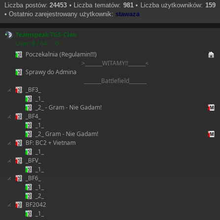
Liczba postów:
24453
• Liczba tematów:
981
• Liczba użytkowników:
159
• Ostatnio zarejestrowany użytkownik:
stawaza
Teamspeak TGS-Clan
User: 8 / 64
⟳
◌
Poczekalnia (Regulamin!!!)
>_______WITAMY!!_______<
Sprawy do Admina
_______Battlefield_______
_BF3_
_1_
_2_ - Gram - Nie Gadam!
_BF4_
_1_
_2_ Gram - Nie Gadam!
BF: BC2 + Vietnam
_1_
_BFV_
_1_
_BF6_
_1_
_2_
BF2042
_1_