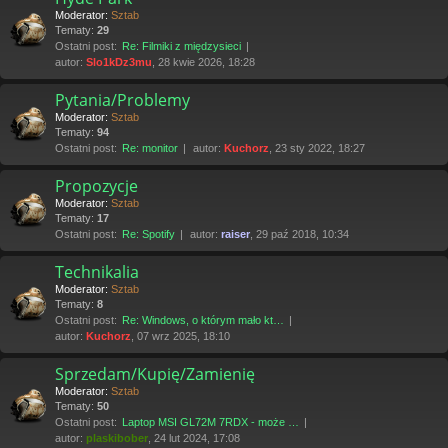
Moderator:
Sztab
Tematy:
29
Ostatni post:
Re: Filmiki z międzysieci
autor:
Slo1kDz3mu
, 28 kwie 2026, 18:28
Pytania/Problemy
Moderator:
Sztab
Tematy:
94
Ostatni post:
Re: monitor
autor:
Kuchorz
, 23 sty 2022, 18:27
Propozycje
Moderator:
Sztab
Tematy:
17
Ostatni post:
Re: Spotify
autor:
raiser
, 29 paź 2018, 10:34
Technikalia
Moderator:
Sztab
Tematy:
8
Ostatni post:
Re: Windows, o którym mało kt…
autor:
Kuchorz
, 07 wrz 2025, 18:10
Sprzedam/Kupię/Zamienię
Moderator:
Sztab
Tematy:
50
Ostatni post:
Laptop MSI GL72M 7RDX - może …
autor:
plaskibober
, 24 lut 2024, 17:08