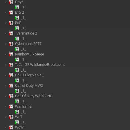
DayZ
_1_
ETS 2
_1_
PoE
_1_
_Vermintide 2
_1_
Cyberpunk 2077
_1_
Rainbow Six Siege
_1_
T. C. - GR Wildlands/Breakpoint
_1_
Bólu i Cierpienia ;)
_1_
Call of Duty MW2
_1_
Call Of Duty WARZONE
_1_
Warframe
_1_
WoT
_1_
WoW