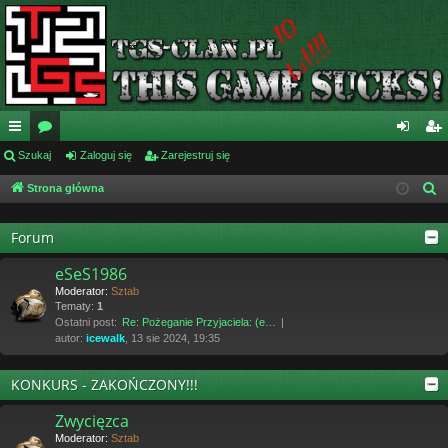
ię
Szukaj
or
Zaloguj się
Zarejestruj się
al
ar
ce
a
og
ej
Strona główna
S
z
j
uj
es
u
Forum
…
si
tru
k
eSeS1986
ę
j
a
Moderator:
Sztab
j
si
Tematy:
1
Ostatni post:
Re: Pożeganie Przyjaciela: (e…
ę
autor:
icewalk
, 13 sie 2024, 19:35
KONKURS - ZAKOŃCZONY!!!
Zwycięzca
Moderator:
Sztab