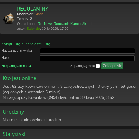
REGULAMINY
Moderator:
Sztab
Tematy:
2
Ostatni post:
Re: Nowy Regulamin Klanu + Ak…
autor:
Salendo
, 30 lip 2026, 17:09
Zaloguj się
•
Zarejestruj się
Nazwa użytkownika:
Hasło:
Nie pamiętam hasła
Zapamiętaj mnie
Kto jest online
Jest
62
użytkowników online :: 3 zarejestrowanych, 0 ukrytych i 59 gości
(wg danych z ostatnich 5 minut)
Najwięcej użytkowników (
2454
) było online 30 kwie 2026, 3:52
Urodziny
Nikt dzisiaj nie obchodzi urodzin
Statystyki