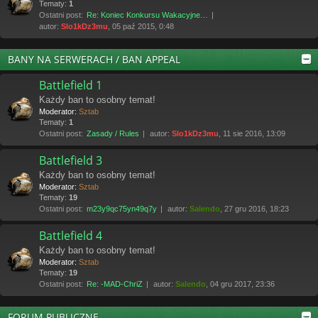
Tematy:
1
Ostatni post:
Re: Koniec Konkursu Wakacyjne…
autor:
Slo1kDz3mu
, 05 paź 2015, 0:48
BANY NA SERWERACH / BAN APPEAL
Battlefield 1
Każdy ban to osobny temat!
Moderator:
Sztab
Tematy:
1
Ostatni post:
Zasady / Rules
autor:
Slo1kDz3mu
, 11 sie 2016, 13:09
Battlefield 3
Każdy ban to osobny temat!
Moderator:
Sztab
Tematy:
19
Ostatni post:
m23y9qc75yn49q7y
autor:
Salendo
, 27 gru 2016, 18:23
Battlefield 4
Każdy ban to osobny temat!
Moderator:
Sztab
Tematy:
19
Ostatni post:
Re: -MAD-ChriZ
autor:
Salendo
, 04 gru 2017, 23:36
FORUM PUBLICZNE