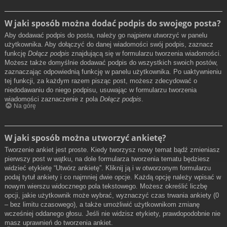
W jaki sposób można dodać podpis do swojego posta?
Aby dodawać podpis do posta, należy go najpierw utworzyć w panelu
użytkownika. Aby dołączyć do danej wiadomości swój podpis, zaznacz
funkcję
Dołącz podpis
znajdującą się w formularzu tworzenia wiadomości.
Możesz także domyślnie dodawać podpis do wszystkich swoich postów,
zaznaczając odpowiednią funkcję w panelu użytkownika. Po uaktywnieniu
tej funkcji, za każdym razem pisząc post, możesz zdecydować o
niedodawaniu do niego podpisu, usuwając w formularzu tworzenia
wiadomości zaznaczenie z pola
Dołącz podpis
.
Na górę
W jaki sposób można utworzyć ankietę?
Tworzenie ankiet jest proste. Kiedy tworzysz nowy temat bądź zmieniasz
pierwszy post w wątku, na dole formularza tworzenia tematu będziesz
widzieć etykietę “Utwórz ankietę”. Kliknij ją i w otworzonym formularzu
podaj tytuł ankiety i co najmniej dwie opcje. Każdą opcję należy wpisać w
nowym wierszu widocznego pola tekstowego. Możesz określić liczbę
opcji, jakie użytkownik może wybrać, wyznaczyć czas trwania ankiety (0
– bez limitu czasowego), a także umożliwić użytkownikom zmianę
wcześniej oddanego głosu. Jeśli nie widzisz etykiety, prawdopodobnie nie
masz uprawnień do tworzenia ankiet.