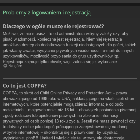
Problemy z logowaniem i rejestracją
Dlaczego w ogóle muszę się rejestrować?
Możliwe, że nie musisz. To od administratora witryny zależy czy, aby
pisać wiadomości, konieczna jest rejestracja. Niemniej rejestracja
umożliwia dostęp do dodatkowych funkcji niedostępnych dla gości, takich
jak własny awatar, wysyłanie prywatnych wiadomości i e-maili do innych
użytkowników, możliwość przypisania do grup użytkowników itp.
Rejestracja zajmuje tylko chwilę, więc zaleca się jej wykonanie.
Na górę
Co to jest COPPA?
COPPA, to skrót od Child Online Privacy and Protection Act – prawa
obowiązującego od 1998 roku w USA, nakładającego na właścicieli stron
internetowych, które potencjalnie mogą zbierać informacje od osób
małoletnich – mających mniej niż 13 lat – obowiązek posiadania pisemnej
zgody rodziców lub opiekunów prawnych na zbieranie informacji
prywatnych od osób poniżej 13 roku życia. Jeżeli nie masz pewności czy
to dotyczy ciebie jako kogoś próbującego zarejestrować się na danej
witrynie internetowej – skontaktuj się z prawnikiem, by uzyskać
wyjaśnienie. phpBB Limited i właściciele tej witryny nie dostarczają