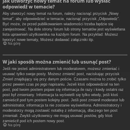
Jak utworzyć nowy temat na forum lub wysłać
odpowiedź w temacie?
Aby utworzyć nowy temat na forum, należy nacisnąć przycisk „Nowy
temat”, aby odpowiedzieć w temacie, nacisnąć przycisk „Odpowiedz”.
Być może, że przed publikowaniem wiadomości trzeba będzie się
zarejestrować. Na dole strony forum lub strony tematów jest wyświetlana
lista uprawnień użytkownika na każdym forum. Na przykład: Możesz
tworzyć nowe tematy, Możesz dodawać załączniki itp.
Na górę
W jaki sposób można zmienić lub usunąć post?
Jeśli nie jesteś administratorem lub moderatorem, możesz zmieniać i
usuwać tylko swoje posty. Możesz zmienić post, naciskając przycisk
Zmień
znajdujący się przy danym poście. Czasami można to zrobić tylko
przez pewien czas po jego napisaniu. Jeżeli ktoś odpowiedział na ten
post, pod twoim postem pojawi się informacja ile razy i kiedy ostatni raz
post był zmieniany. Informacja ta wyświetli się tylko wtedy, jeśli ktoś
zamieścił pod tym postem kolejny post. Jeśli post zmienił moderator lub
administrator, informacja ta nie zostanie wyświetlona. Administratorzy i
moderatorzy mogą zostawić notatkę z informacją, dlaczego ten post
zmieniali. Zwykli użytkownicy nie mogą usuwać postów, gdy ktoś
zamieścił pod ich postem nowy post.
Na górę