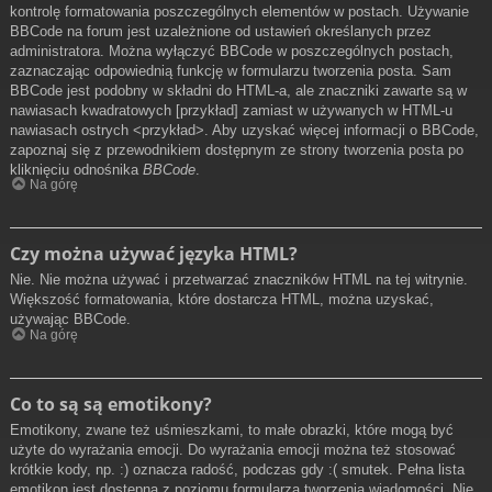
kontrolę formatowania poszczególnych elementów w postach. Używanie
BBCode na forum jest uzależnione od ustawień określanych przez
administratora. Można wyłączyć BBCode w poszczególnych postach,
zaznaczając odpowiednią funkcję w formularzu tworzenia posta. Sam
BBCode jest podobny w składni do HTML-a, ale znaczniki zawarte są w
nawiasach kwadratowych [przykład] zamiast w używanych w HTML-u
nawiasach ostrych <przykład>. Aby uzyskać więcej informacji o BBCode,
zapoznaj się z przewodnikiem dostępnym ze strony tworzenia posta po
kliknięciu odnośnika
BBCode
.
Na górę
Czy można używać języka HTML?
Nie. Nie można używać i przetwarzać znaczników HTML na tej witrynie.
Większość formatowania, które dostarcza HTML, można uzyskać,
używając BBCode.
Na górę
Co to są są emotikony?
Emotikony, zwane też uśmieszkami, to małe obrazki, które mogą być
użyte do wyrażania emocji. Do wyrażania emocji można też stosować
krótkie kody, np. :) oznacza radość, podczas gdy :( smutek. Pełna lista
emotikon jest dostępna z poziomu formularza tworzenia wiadomości. Nie