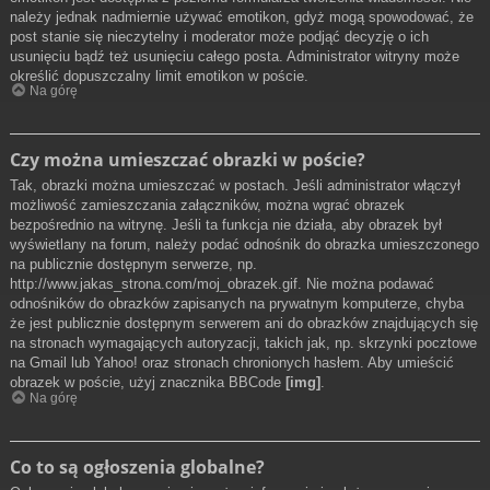
należy jednak nadmiernie używać emotikon, gdyż mogą spowodować, że
post stanie się nieczytelny i moderator może podjąć decyzję o ich
usunięciu bądź też usunięciu całego posta. Administrator witryny może
określić dopuszczalny limit emotikon w poście.
Na górę
Czy można umieszczać obrazki w poście?
Tak, obrazki można umieszczać w postach. Jeśli administrator włączył
możliwość zamieszczania załączników, można wgrać obrazek
bezpośrednio na witrynę. Jeśli ta funkcja nie działa, aby obrazek był
wyświetlany na forum, należy podać odnośnik do obrazka umieszczonego
na publicznie dostępnym serwerze, np.
http://www.jakas_strona.com/moj_obrazek.gif. Nie można podawać
odnośników do obrazków zapisanych na prywatnym komputerze, chyba
że jest publicznie dostępnym serwerem ani do obrazków znajdujących się
na stronach wymagających autoryzacji, takich jak, np. skrzynki pocztowe
na Gmail lub Yahoo! oraz stronach chronionych hasłem. Aby umieścić
obrazek w poście, użyj znacznika BBCode
[img]
.
Na górę
Co to są ogłoszenia globalne?