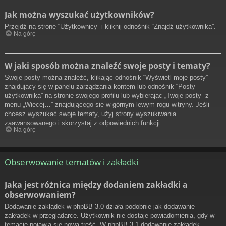
Jak można wyszukać użytkowników?
Przejdź na stronę “Użytkownicy” i kliknij odnośnik “Znajdź użytkownika”.
Na górę
W jaki sposób można znaleźć swoje posty i tematy?
Swoje posty można znaleźć, klikając odnośnik “Wyświetl moje posty”
znajdujący się w panelu zarządzania kontem lub odnośnik “Posty
użytkownika” na stronie swojego profilu lub wybierając „Twoje posty” z
menu „Więcej…” znajdującego się w górnym lewym rogu witryny. Jeśli
chcesz wyszukać swoje tematy, użyj strony wyszukiwania
zaawansowanego i skorzystaj z odpowiednich funkcji.
Na górę
Obserwowanie tematów i zakładki
Jaka jest różnica między dodaniem zakładki a
obserwowaniem?
Dodawanie zakładek w phpBB 3.0 działa podobnie jak dodawanie
zakładek w przeglądarce. Użytkownik nie dostaje powiadomienia, gdy w
temacie pojawia się nowa treść. W phpBB 3.1 dodawanie zakładek