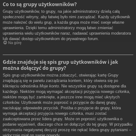
Co to są grupy użytkowników?
Grupy użytkowników, to grupy, na jakie administratorzy dzielą całą
społeczność witryny, aby łatwiej było nimi zarządzać. Każdy użytkownik
może należeć do wielu grup, a każda grupa może mieć swoje własne
uprawnienia. Dzięki temu administratorzy mogą łatwo zmieniać
uprawnienia wielu użytkowników naraz, nadawać uprawnienia moderatora
lub dawać dostęp użytkownikom do prywatnego forum.
Na górę
Gdzie znajduje się spis grup użytkowników i jak
można dołączyć do grupy?
Spis grup użytkowników można zobaczyć, otwierając kartę
Grupy
znajdującą się w panelu zarządzania kontem, który otwiera się po
kliknięciu odnośnika
Moje konto
. Nie wszystkie grupy są dostępne dla
każdego. Niektóre mogą wymagać akceptacji przyjęcia nowego członka,
niektóre mogą być zamknięte, a jeszcze inne mogą mieć ukrytych
członków. Użytkownik może poprosić o przyjęcie do danej grupy,
naciskając odpowiedni przycisk. Prośba o przyjęcie do grupy, która
wymaga akceptacji przyjęcia nowego członka, musi zostać
zaakceptowana przez lidera grupy. Może on poprosić użytkownika o
podanie wyjaśnień, dlaczego chce on dołączyć do tej grupy. W przypadku
otrzymania negatywnej decyzji proszę nie nękać lidera grupy pytaniami –
widocznie miał on swoje powody.