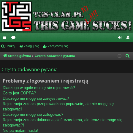
ię
Szukaj
or
Zaloguj się
Zarejestruj się
al
ar
ce
a
og
ej
Strona główna
Często zadawane pytania
S
z
j
uj
es
Często zadawane pytania
u
…
si
tru
k
Problemy z logowaniem i rejestracją
ę
j
a
Dlaczego w ogóle muszę się rejestrować?
j
si
Co to jest COPPA?
Dlaczego nie mogę się zarejestrować?
ę
Rejestracja została przeprowadzona poprawnie, ale nie mogę się
zalogować!
Dlaczego nie mogę się zalogować?
Rejestracja została dokonana jakiś czas temu, ale teraz nie mogę się
zalogować?!
Nie pamiętam hasła!