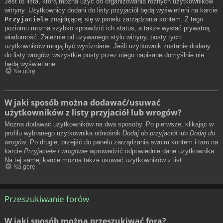
Jest to lista, którą można użyć do organizowania różnych użytkowników
witryny. Użytkownicy dodani do listy przyjaciół będą wyświetleni na karcie
Przyjaciele
znajdującej się w panelu zarządzania kontem. Z tego
poziomu można szybko sprawdzić ich status, a także wysłać prywatną
wiadomość. Zależnie od używanego stylu witryny, posty tych
użytkowników mogą być wyróżniane. Jeśli użytkownik zostanie dodany
do listy wrogów, wszystkie posty przez niego napisane domyślnie nie
będą wyświetlane.
Na górę
W jaki sposób można dodawać/usuwać
użytkowników z listy przyjaciół lub wrogów?
Można dodawać użytkowników na dwa sposoby. Po pierwsze, klikając w
profilu wybranego użytkownika odnośnik
Dodaj do przyjaciół
lub
Dodaj do
wrogów
. Po drugie, przejść do panelu zarządzania swoim kontem i tam na
karcie
Przyjaciele i wrogowie
wprowadzić odpowiednie dane użytkownika.
Na tej samej karcie można także usuwać użytkowników z list.
Na górę
Przeszukiwanie forów
W jaki sposób można przeszukiwać fora?