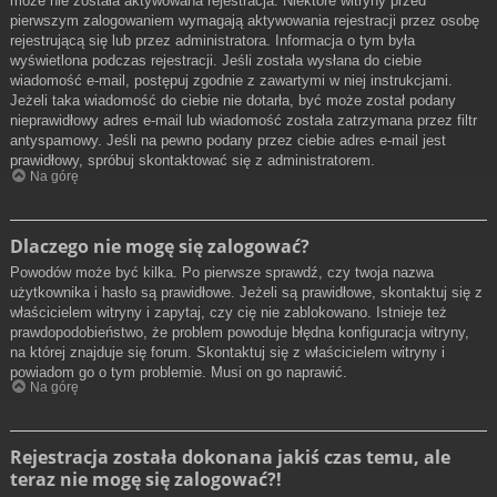
może nie została aktywowana rejestracja. Niektóre witryny przed
pierwszym zalogowaniem wymagają aktywowania rejestracji przez osobę
rejestrującą się lub przez administratora. Informacja o tym była
wyświetlona podczas rejestracji. Jeśli została wysłana do ciebie
wiadomość e-mail, postępuj zgodnie z zawartymi w niej instrukcjami.
Jeżeli taka wiadomość do ciebie nie dotarła, być może został podany
nieprawidłowy adres e-mail lub wiadomość została zatrzymana przez filtr
antyspamowy. Jeśli na pewno podany przez ciebie adres e-mail jest
prawidłowy, spróbuj skontaktować się z administratorem.
Na górę
Dlaczego nie mogę się zalogować?
Powodów może być kilka. Po pierwsze sprawdź, czy twoja nazwa
użytkownika i hasło są prawidłowe. Jeżeli są prawidłowe, skontaktuj się z
właścicielem witryny i zapytaj, czy cię nie zablokowano. Istnieje też
prawdopodobieństwo, że problem powoduje błędna konfiguracja witryny,
na której znajduje się forum. Skontaktuj się z właścicielem witryny i
powiadom go o tym problemie. Musi on go naprawić.
Na górę
Rejestracja została dokonana jakiś czas temu, ale
teraz nie mogę się zalogować?!