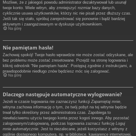
Możliwe, że z jakiegoś powodu administrator dezaktywował lub usunął
twoje konto. Wiele witryn, aby zmniejszyć rozmiar bazy danych,
cyklicznie usuwa użytkowników, którzy nic nie pisali przez dłuższy czas.
Jeśli tak się stało, spróbuj zarejestrować się ponownie i bądź bardziej
aktywnym i zaangażowanym w dyskusje użytkownikiem.
Na górę
Nie pamiętam hasła!
Zachowaj spokój! Twoje hasło wprawdzie nie może zostać odzyskane, ale
bez problemu może zostać zresetowane. Przejdź na stronę logowania i
kliknij odnośnik “Nie pamiętam hasła”. Postępuj zgodnie z instrukcjami, a
prawdopodobnie niedługo znów będziesz móc się zalogować.
Na górę
Dlaczego następuje automatyczne wylogowanie?
Jeżeli w czasie logowania nie zaznaczysz funkcji
Zapamiętaj mnie
,
witryna zachowa informację o tym, że twój pobyt na tej witrynie będzie
trwał tylko określony przez administratora czas. Zapobiega to
niewłaściwemu użyciu twojego konta przez kogoś innego. Aby pozostać
zalogowanym/zalogowaną, podczas logowania zaznacz funkcję
Loguj
mnie automatycznie
. Jest to niezalecane, jeżeli korzystasz z witryny z
ogólnie dostępnego komputera, np. w bibliotece, kawiarence internetowej,